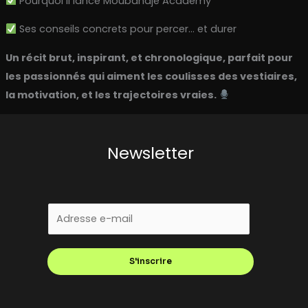
Pourquoi il lance Moubandje Academy
Ses conseils concrets pour percer… et durer
Un récit brut, inspirant, et chronologique, parfait pour
les passionnés qui aiment les coulisses des vestiaires,
la motivation, et les trajectoires vraies.
Newsletter
E
m
a
S'inscrire
i
l
*