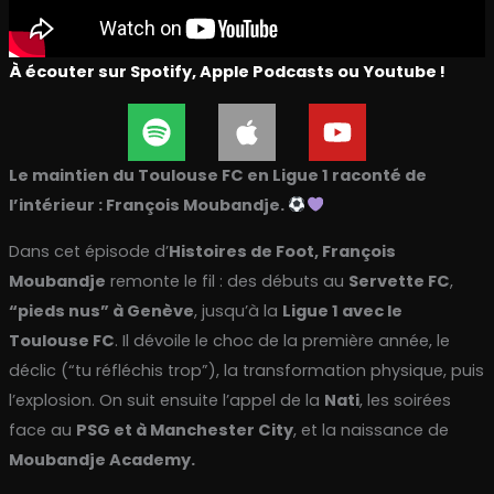
À écouter sur Spotify, Apple Podcasts ou Youtube !
S
A
Y
p
p
o
o
p
u
Le maintien du Toulouse FC en Ligue 1 raconté de
t
l
t
l’intérieur : François Moubandje.
i
e
u
Dans cet épisode d’
Histoires de Foot, François
f
b
y
e
Moubandje
remonte le fil : des débuts au
Servette FC
,
“pieds nus” à Genève
, jusqu’à la
Ligue 1 avec le
Toulouse FC
. Il dévoile le choc de la première année, le
déclic (“tu réfléchis trop”), la transformation physique, puis
l’explosion. On suit ensuite l’appel de la
Nati
, les soirées
face au
PSG et à Manchester City
, et la naissance de
Moubandje Academy.